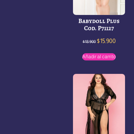
Babydoll Plus
Cod. P71127
$
15.900
$
18.900
Añadir al carrito