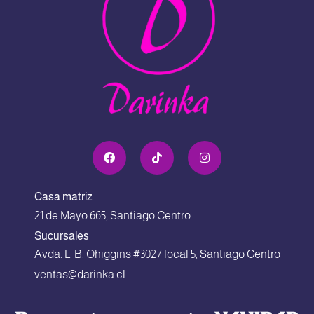
Casa matriz
21 de Mayo 665, Santiago Centro
Sucursales
Avda. L. B. Ohiggins #3027 local 5, Santiago Centro
ventas@darinka.cl