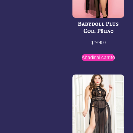
Babydoll Plus
Cod. P81150
$
19.900
Añadir al carrito