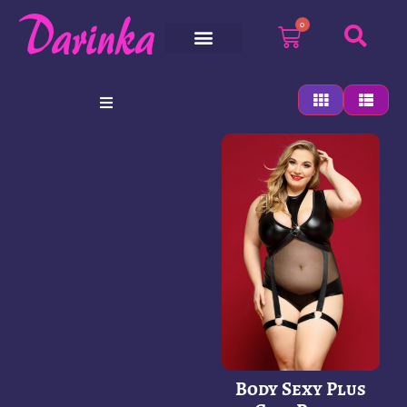
0
Body Sexy Plus