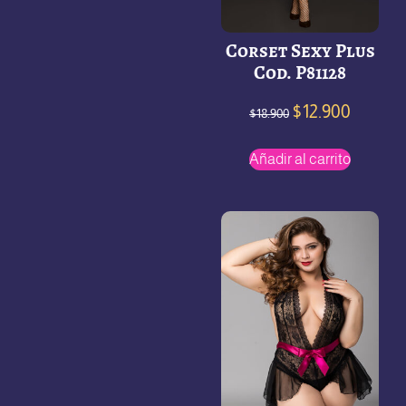
Corset Sexy Plus
Cod. P81128
$
12.900
$
18.900
Añadir al carrito