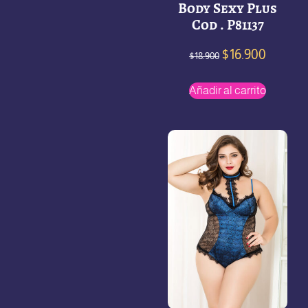
Body Sexy Plus
Cod . P81137
$
16.900
$
18.900
Añadir al carrito