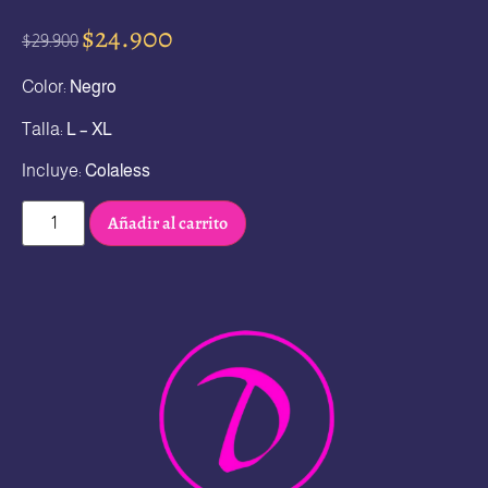
$
24.900
$
29.900
Color:
Negro
Talla:
L – XL
Incluye:
Colaless
Añadir al carrito