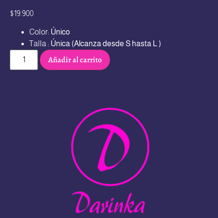
$
19.900
Color:
Único
Talla :
Única
(Alcanza desde S hasta L )
Añadir al carrito