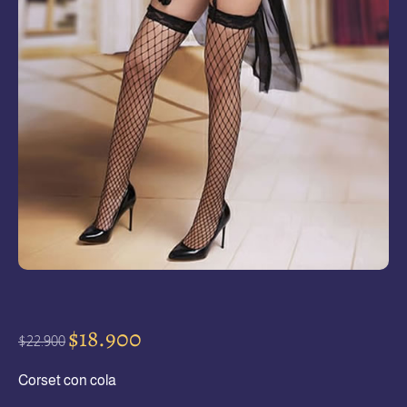
$
18.900
$
22.900
Corset con cola