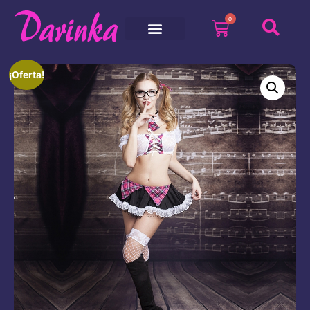
0
¡Oferta!