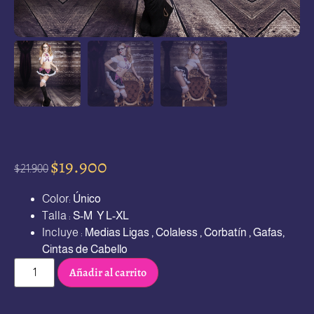
$
19.900
$
21.900
Color:
Único
Talla :
S-M Y L-XL
Incluye :
Medias Ligas , Colaless , Corbatín , Gafas,
Cintas de Cabello
Añadir al carrito