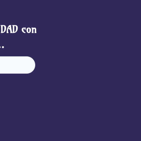
IDAD con
…