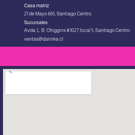
Casa matriz
21 de Mayo 665, Santiago Centro
Sucursales
Avda. L. B. Ohiggins #3027 local 5, Santiago Centro
ventas@darinka.cl