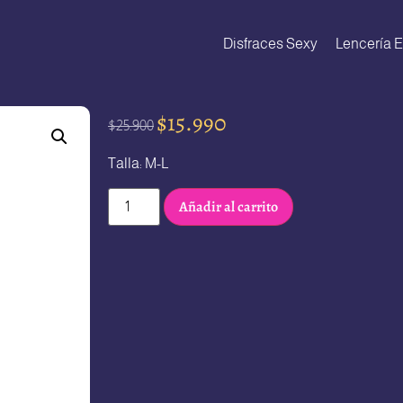
Disfraces Sexy
Lencería E
$
15.990
$
25.900
Talla: M-L
Añadir al carrito