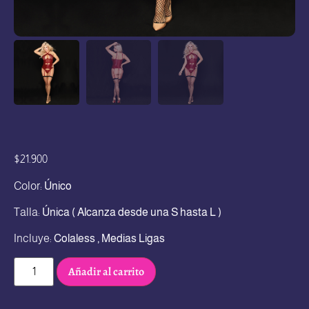
$
21.900
Color:
Único
Talla:
Única ( Alcanza desde una S hasta L )
Incluye:
Colaless , Medias Ligas
Añadir al carrito