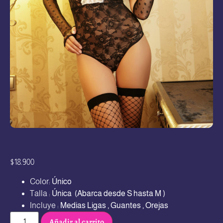
$
18.900
Color:
Único
Talla :
Única
(Abarca desde S hasta M )
Incluye :
Medias Ligas , Guantes , Orejas
Añadir al carrito