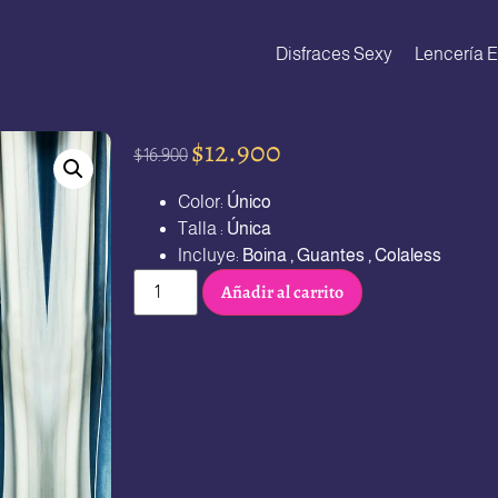
Disfraces Sexy
Lencería E
$
12.900
$
16.900
Color:
Único
Talla :
Única
Incluye:
Boina , Guantes , Colaless
Añadir al carrito