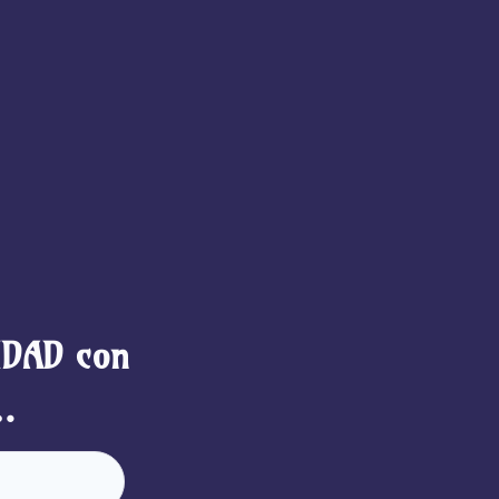
IDAD con
…