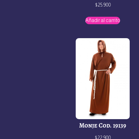
$
25.900
Añadir al carrito
Monje Cod. 19139
$
22.900