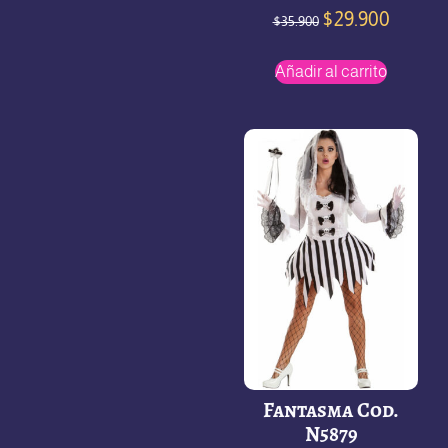
$
29.900
$
35.900
Añadir al carrito
Fantasma Cod.
N5879