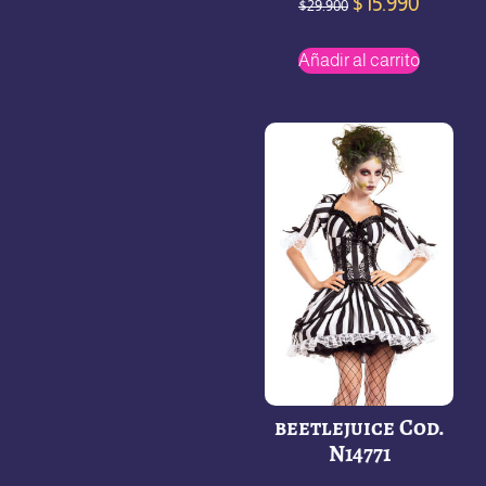
$
15.990
$
29.900
Añadir al carrito
beetlejuice Cod.
N14771