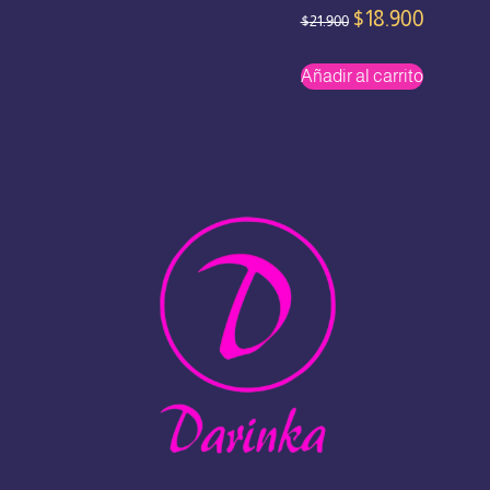
$
18.900
$
21.900
Añadir al carrito